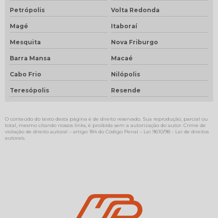
Petrópolis
Volta Redonda
Magé
Itaboraí
Mesquita
Nova Friburgo
Barra Mansa
Macaé
Cabo Frio
Nilópolis
Teresópolis
Resende
O conteúdo do texto desta página é de direito reservado. Sua reprodução, parcial ou
total, mesmo citando nossos links, é proibida sem a autorização do autor. Crime de
violação de direito autoral – artigo 184 do Código Penal –
Lei 9610/98 - Lei de direitos
autorais
.