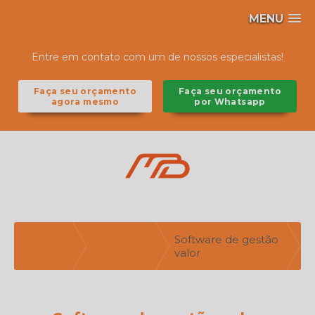
MENU
Entre em contato com um de nossos especialistas!
Faça seu orçamento
Faça seu orçamento
agora mesmo
por Whatsapp
Home
Informações
Software de gestão
❱
❱
valor