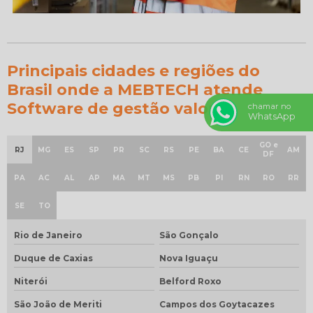
Principais cidades e regiões do
Brasil onde a MEBTECH atende
Software de gestão valor:
chamar no
WhatsApp
GO e
RJ
MG
ES
SP
PR
SC
RS
PE
BA
CE
AM
DF
PA
AC
AL
AP
MA
MT
MS
PB
PI
RN
RO
RR
SE
TO
Rio de Janeiro
São Gonçalo
Duque de Caxias
Nova Iguaçu
Niterói
Belford Roxo
São João de Meriti
Campos dos Goytacazes