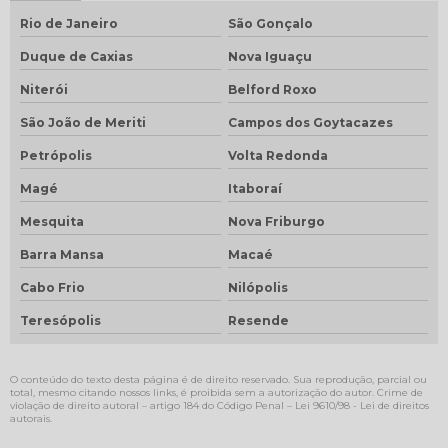
Rio de Janeiro
São Gonçalo
Duque de Caxias
Nova Iguaçu
Niterói
Belford Roxo
São João de Meriti
Campos dos Goytacazes
Petrópolis
Volta Redonda
Magé
Itaboraí
Mesquita
Nova Friburgo
Barra Mansa
Macaé
Cabo Frio
Nilópolis
Teresópolis
Resende
O conteúdo do texto desta página é de direito reservado. Sua reprodução, parcial ou
total, mesmo citando nossos links, é proibida sem a autorização do autor. Crime de
violação de direito autoral – artigo 184 do Código Penal –
Lei 9610/98 - Lei de direitos
autorais
.