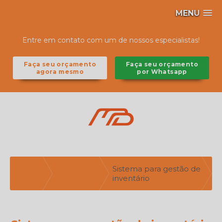
MENU
Entre em contato com um de nossos especialistas!
Faça seu orçamento
Faça seu orçamento
agora mesmo
por Whatsapp
Informações
Sistema para gestão de
Home ❱
❱
inventário