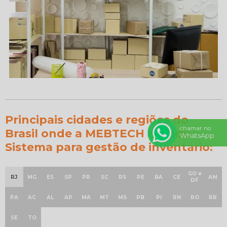
Principais cidades e regiões do
chamar no
Brasil onde a MEBTECH atende
WhatsApp
Sistema para gestão de inventário:
GO e
RJ
MG
ES
SP
PR
SC
RS
PE
BA
CE
AM
DF
PA
AC
AL
AP
MA
MT
MS
PB
PI
RN
RO
RR
SE
TO