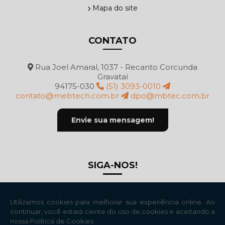
Mapa do site
CONTATO
Rua Joel Amaral, 1037 - Recanto Corcunda
Gravataí
94175-030
(51) 3093-0010
contato@mebtech.com.br
dpo@mbtec.com.br
Envie sua mensagem!
SIGA-NOS!