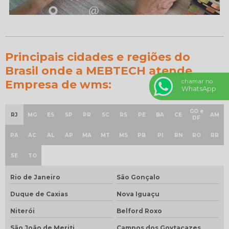
Principais cidades e regiões do
Brasil onde a MEBTECH atende
Empresa de wms:
chamar no
WhatsApp
GO e
RJ
MG
ES
SP
PR
SC
RS
PE
BA
CE
AM
DF
PA
AC
AL
AP
MA
MT
MS
PB
PI
RN
RO
RR
SE
TO
Rio de Janeiro
São Gonçalo
Duque de Caxias
Nova Iguaçu
Niterói
Belford Roxo
São João de Meriti
Campos dos Goytacazes