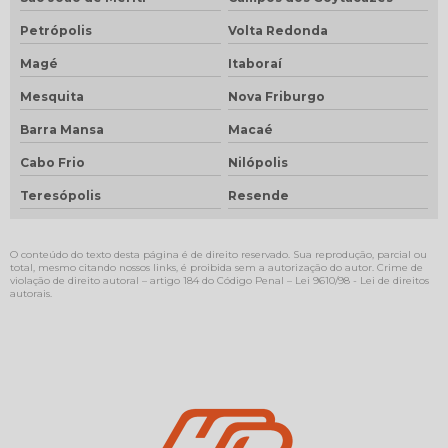
Petrópolis
Volta Redonda
Magé
Itaboraí
Mesquita
Nova Friburgo
Barra Mansa
Macaé
Cabo Frio
Nilópolis
Teresópolis
Resende
O conteúdo do texto desta página é de direito reservado. Sua reprodução, parcial ou
total, mesmo citando nossos links, é proibida sem a autorização do autor. Crime de
violação de direito autoral – artigo 184 do Código Penal –
Lei 9610/98 - Lei de direitos
autorais
.